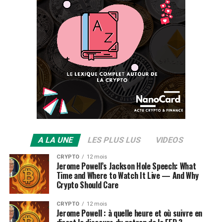
A LA UNE
LES PLUS LUS
VIDEOS
CRYPTO
12 mois
Jerome Powell’s Jackson Hole Speech: What
Time and Where to Watch It Live — And Why
Crypto Should Care
CRYPTO
12 mois
Jerome Powell : à quelle heure et où suivre en