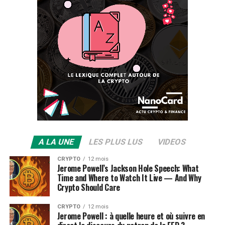
A LA UNE
LES PLUS LUS
VIDEOS
CRYPTO
12 mois
Jerome Powell’s Jackson Hole Speech: What
Time and Where to Watch It Live — And Why
Crypto Should Care
CRYPTO
12 mois
Jerome Powell : à quelle heure et où suivre en